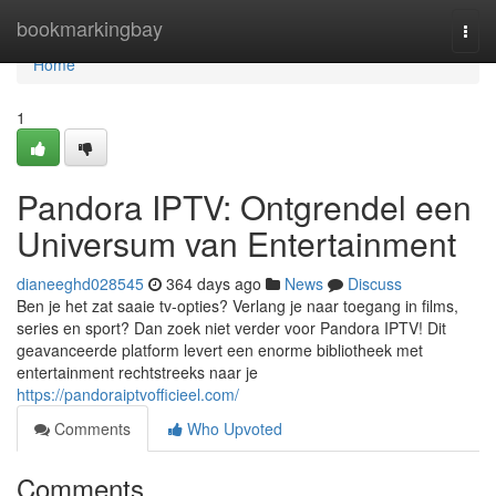
Home
bookmarkingbay
Togg
navi
Home
1
Pandora IPTV: Ontgrendel een
Universum van Entertainment
dianeeghd028545
364 days ago
News
Discuss
Ben je het zat saaie tv-opties? Verlang je naar toegang in films,
series en sport? Dan zoek niet verder voor Pandora IPTV! Dit
geavanceerde platform levert een enorme bibliotheek met
entertainment rechtstreeks naar je
https://pandoraiptvofficieel.com/
Comments
Who Upvoted
Comments