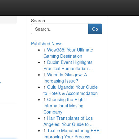
Search
Go
Published News
1
Wow388: Your Ultimate
Gaming Destination
1
Dublin Event Highlights
Practical Humanitarian ...
1
Weed in Glasgow: A
g
Increasing Issue?
-
1
Gulu Uganda: Your Guide
to Hotels & Accommodation
1
Choosing the Right
International Moving
Company
1
Hair Transplants of Los
Angeles: Your Guide to ...
1
Textile Manufacturing ERP:
Improving Your Process