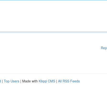
Rep
d
|
Top Users
| Made with
Kliqqi CMS
|
All RSS Feeds