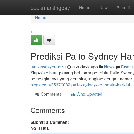
Home
bookmarkingbay
Home
New
Submit
Home
1
Prediksi Paito Sydney Hari
tamzinsesy560250
364 days ago
News
Discus
Siap-siap buat pasang bet, para pencinta Paito Sydney!
pembagiannya yang gembira, lengkap dengan nomor.
blogs.com/35376682/paito-sydney-terupdate-hari-ini
Comments
Who Upvoted
Comments
Submit a Comment
No HTML