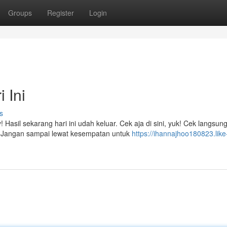
Groups
Register
Login
 Ini
s
 Hasil sekarang hari ini udah keluar. Cek aja di sini, yuk! Cek langsun
 Jangan sampai lewat kesempatan untuk
https://ihannajhoo180823.like