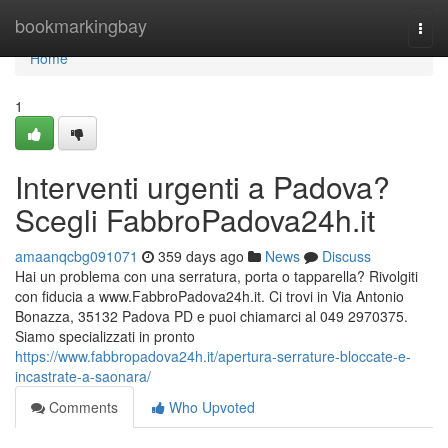
Home
bookmarkingbay
Togg
navi
Home
1
Interventi urgenti a Padova?
Scegli FabbroPadova24h.it
amaanqcbg091071
359 days ago
News
Discuss
Hai un problema con una serratura, porta o tapparella? Rivolgiti
con fiducia a www.FabbroPadova24h.it. Ci trovi in Via Antonio
Bonazza, 35132 Padova PD e puoi chiamarci al 049 2970375.
Siamo specializzati in pronto
https://www.fabbropadova24h.it/apertura-serrature-bloccate-e-
incastrate-a-saonara/
Comments
Who Upvoted