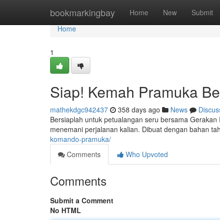
Home
bookmarkingbay
Home
New
Submit
Home
1
Siap! Kemah Pramuka Ber
mathekdgc942437
358 days ago
News
Discus
Bersiaplah untuk petualangan seru bersama Gerakan 
menemani perjalanan kalian. Dibuat dengan bahan tah
komando-pramuka/
Comments
Who Upvoted
Comments
Submit a Comment
No HTML