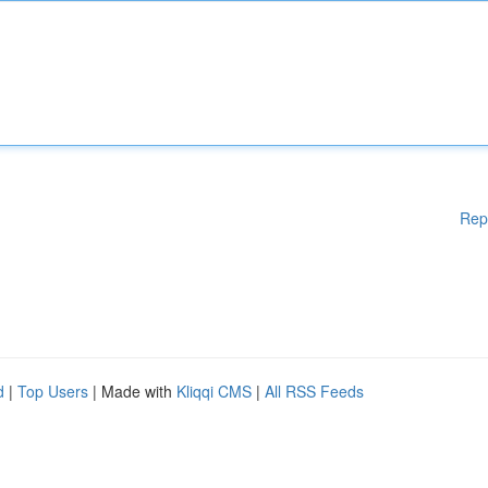
Rep
d
|
Top Users
| Made with
Kliqqi CMS
|
All RSS Feeds