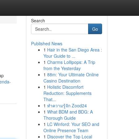
Search
Go
Published News
1
Hair in the San Diego Area :
Your Guide to ...
1
Charms Lollipops: A Trip
from the Yesterday
1
88m: Your Ultimate Online
ap
Casino Destination
tenda-
1
Holistic Discomfort
Reduction: Supplements
That...
1
ทำความรู้จัก Zood24
1
What BDM and BDG: A
Thorough Guide
1
LC Winford: Your SEO and
Online Presence Team
1
Discover the Top Local