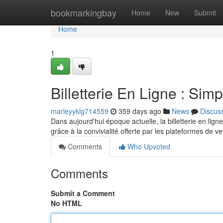
Home
bookmarkingbay
Home
New
Submit
Home
1
Billetterie En Ligne : Simp
marleyyklg714559
359 days ago
News
Discus
Dans aujourd'hui époque actuelle, la billetterie en li
grâce à la convivialité offerte par les plateformes de 
Comments
Who Upvoted
Comments
Submit a Comment
No HTML