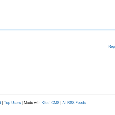
Rep
d
|
Top Users
| Made with
Kliqqi CMS
|
All RSS Feeds