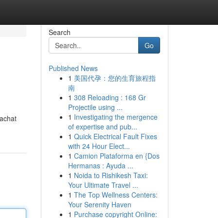
Search
Go
Published News
1
美国代孕：您的生育旅程指
南
1
308 Reloading : 168 Gr
Projectile using ...
1
Investigating the mergence
'achat
of expertise and pub...
1
Quick Electrical Fault Fixes
with 24 Hour Elect...
1
Camion Plataforma en {Dos
Hermanas : Ayuda ...
1
Noida to Rishikesh Taxi:
Your Ultimate Travel ...
1
The Top Wellness Centers:
Your Serenity Haven
1
Purchase copyright Online: