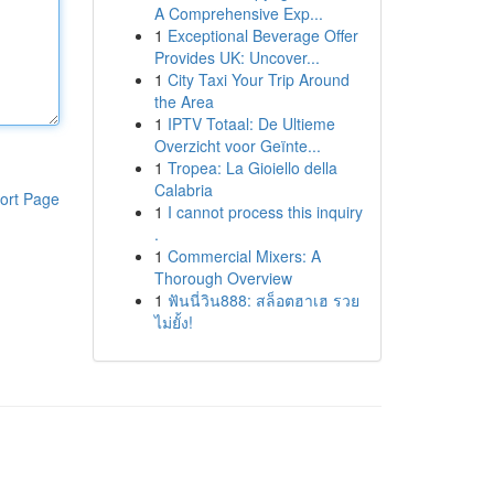
A Comprehensive Exp...
1
Exceptional Beverage Offer
Provides UK: Uncover...
1
City Taxi Your Trip Around
the Area
1
IPTV Totaal: De Ultieme
Overzicht voor Geïnte...
1
Tropea: La Gioiello della
Calabria
ort Page
1
I cannot process this inquiry
.
1
Commercial Mixers: A
Thorough Overview
1
ฟันนี่วิน888: สล็อตฮาเฮ รวย
ไม่ยั้ง!