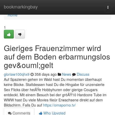
Home
bookmarkingbay
Togg
navi
Home
1
Gieriges Frauenzimmer wird
auf dem Boden erbarmungslos
gev&ouml;gelt
gloriaw100qhx9
358 days ago
News
Discuss
Auf Spazieren gehen im Wald hast Du momentan überhaupt
keine Böcke. Stattdessen hast Du die Hingabe für unzensierte
Sex Flicks über heiÃŸe Hobbyhuren oder gierige Cougars
entdeckt. Mit einem Besuch bei der gröÃŸ10 Hardcore Tube im
WWW hast Du viele Movies fileür Erwachsene direkt auf dem
Bildschirm. Falls Du auf
https://omaporno.tv/
Comments
Who Upvoted