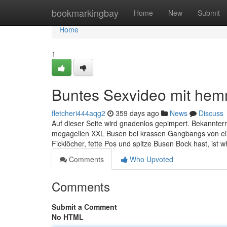
Home
bookmarkingbay
Home
New
Submit
Home
1
Buntes Sexvideo mit he
fletcheri444aqg2
359 days ago
News
Discuss
Auf dieser Seite wird gnadenlos gepimpert. Bekannter
megageilen XXL Busen bei krassen Gangbangs von eine
Ficklöcher, fette Pos und spitze Busen Bock hast, ist w
Comments
Who Upvoted
Comments
Submit a Comment
No HTML