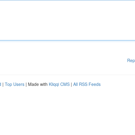
Rep
d
|
Top Users
| Made with
Kliqqi CMS
|
All RSS Feeds