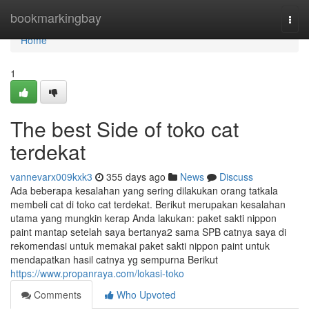
Home
bookmarkingbay
Togg
navi
Home
1
The best Side of toko cat
terdekat
vannevarx009kxk3
355 days ago
News
Discuss
Ada beberapa kesalahan yang sering dilakukan orang tatkala
membeli cat di toko cat terdekat. Berikut merupakan kesalahan
utama yang mungkin kerap Anda lakukan: paket sakti nippon
paint mantap setelah saya bertanya2 sama SPB catnya saya di
rekomendasi untuk memakai paket sakti nippon paint untuk
mendapatkan hasil catnya yg sempurna Berikut
https://www.propanraya.com/lokasi-toko
Comments
Who Upvoted