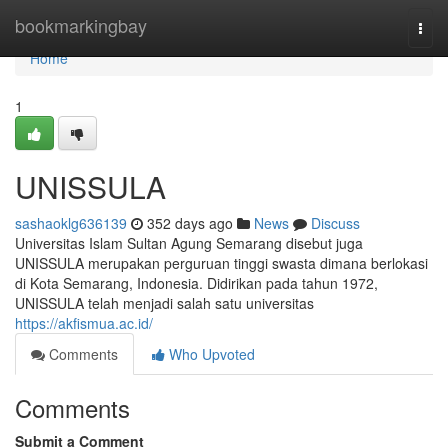
Home
bookmarkingbay
Togg
navi
Home
1
UNISSULA
sashaoklg636139
352 days ago
News
Discuss
Universitas Islam Sultan Agung Semarang disebut juga
UNISSULA merupakan perguruan tinggi swasta dimana berlokasi
di Kota Semarang, Indonesia. Didirikan pada tahun 1972,
UNISSULA telah menjadi salah satu universitas
https://akfismua.ac.id/
Comments
Who Upvoted
Comments
Submit a Comment