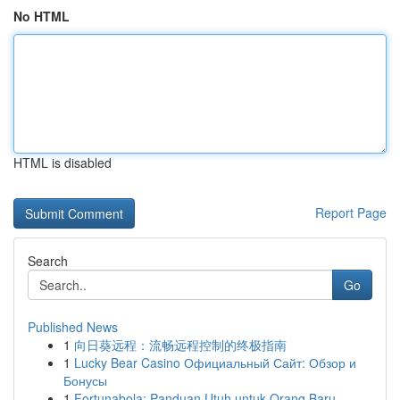
No HTML
HTML is disabled
Report Page
Search
Go
Published News
1
向日葵远程：流畅远程控制的终极指南
1
Lucky Bear Casino Официальный Сайт: Обзор и
Бонусы
1
Fortunabola: Panduan Utuh untuk Orang Baru