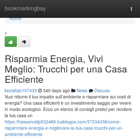
Home
bookmarkingbay
Togg
navi
Home
1
Risparmia Energia, Vivi
Meglio: Trucchi per una Casa
Efficiente
keziafqlc107435
340 days ago
News
Discuss
Vuoi ridurre il tuo impatto sull'ambiente e risparmiare sui costi di
energia? Una casa efficienti è un investimento saggio per vivere
in modo ecologico. Ecco un elenco di consigli pratici per rendere
la tua casa un
https://hassanuldp532486.tusblogos.com/37234338/come-
risparmiare-energia-e-migliorare-la-tua-casa-trucchi-per-un-
ambiente-efficiente