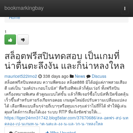
Home
bookmarkingbay
Togg
navi
Home
1
สล็อตฟรีสปินทดสอบ เป็นเกมที่
น่าตื่นตะลึงงัน และก็น่าหลงใหล
mauricet522imo2
338 days ago
News
Discuss
สล็อตฟรีสปินทดสอบ ความพีคของ สล็อต888 มิได้อยู่แค่ภาพสวยเสียง
ดี แต่เป็น “องค์ประกอบโบนัส” ที่ครีเอทีฟแล้วก็คุ้มเว่อร์ ทั้งฟรีสปิน
เครื่องหมายพิเศษ ตัวคูณแบบไต่ขั้น แล้วก็ฟีเจอร์ซื้อโบนัสที่เปิดช็อตลุ้น
เร็วขึ้นสำหรับสายรังเกียจรอคอย เกมยุคใหม่ยังปรับความเปลี่ยนแปลง
ได้ เลือกฟีลแบบลื่นๆจ่ายถี่เบาๆหรือทุบแรงๆแต่ว่าไม่ถี่ก็ได้ ทำให้ผู้เล่น
คุมสไตล์การเสี่ยงได้เอง ระบบ RTP ที่แจ้งชัดช่วยให้เ...
https://tiger24mn31742.blog5star.com/37670686/สล-อตฟร-สป-นท
ดลอง-เป-นเกมท-น-าต-นตะล-งง-น-แล-วก-น-าหลงใหล
Comments
Who Upvoted