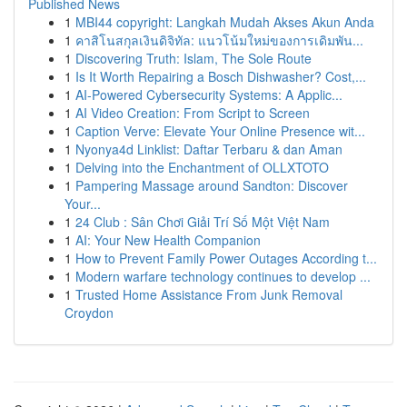
Published News
1
MBI44 copyright: Langkah Mudah Akses Akun Anda
1
คาสิโนสกุลเงินดิจิทัล: แนวโน้มใหม่ของการเดิมพัน...
1
Discovering Truth: Islam, The Sole Route
1
Is It Worth Repairing a Bosch Dishwasher? Cost,...
1
AI-Powered Cybersecurity Systems: A Applic...
1
AI Video Creation: From Script to Screen
1
Caption Verve: Elevate Your Online Presence wit...
1
Nyonya4d Linklist: Daftar Terbaru & dan Aman
1
Delving into the Enchantment of OLLXTOTO
1
Pampering Massage around Sandton: Discover
Your...
1
24 Club : Sân Chơi Giải Trí Số Một Việt Nam
1
AI: Your New Health Companion
1
How to Prevent Family Power Outages According t...
1
Modern warfare technology continues to develop ...
1
Trusted Home Assistance From Junk Removal
Croydon