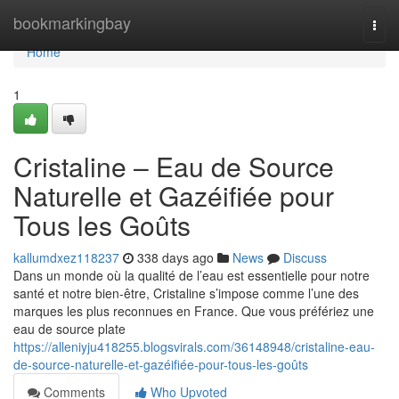
Home
bookmarkingbay
Togg
navi
Home
1
Cristaline – Eau de Source
Naturelle et Gazéifiée pour
Tous les Goûts
kallumdxez118237
338 days ago
News
Discuss
Dans un monde où la qualité de l’eau est essentielle pour notre
santé et notre bien-être, Cristaline s’impose comme l’une des
marques les plus reconnues en France. Que vous préfériez une
eau de source plate
https://alleniyju418255.blogsvirals.com/36148948/cristaline-eau-
de-source-naturelle-et-gazéifiée-pour-tous-les-goûts
Comments
Who Upvoted