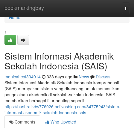
Home
bookmarkingbay
Togg
navi
Home
1
Sistem Informasi Akademik
Sekolah Indonesia (SAIS)
monicahexf334914
333 days ago
News
Discuss
Sistem Informasi Akademik Sekolah Indonesia komprehensif
(SAIS) merupakan sistem yang dirancang untuk memastikan
pengelolaan akademik di sekolah-sekolah Indonesia. SAIS
memberikan berbagai fitur penting seperti
https://bushrafkdw776926.activosblog.com/34775243/sistem-
informasi-akademik-sekolah-indonesia-sais
Comments
Who Upvoted