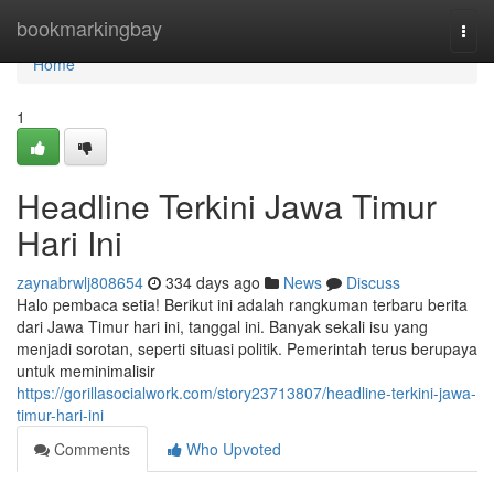
Home
bookmarkingbay
Togg
navi
Home
1
Headline Terkini Jawa Timur
Hari Ini
zaynabrwlj808654
334 days ago
News
Discuss
Halo pembaca setia! Berikut ini adalah rangkuman terbaru berita
dari Jawa Timur hari ini, tanggal ini. Banyak sekali isu yang
menjadi sorotan, seperti situasi politik. Pemerintah terus berupaya
untuk meminimalisir
https://gorillasocialwork.com/story23713807/headline-terkini-jawa-
timur-hari-ini
Comments
Who Upvoted