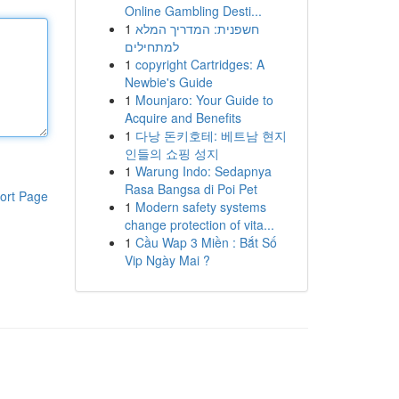
Online Gambling Desti...
1
חשפנית: המדריך המלא
למתחילים
1
copyright Cartridges: A
Newbie's Guide
1
Mounjaro: Your Guide to
Acquire and Benefits
1
다낭 돈키호테: 베트남 현지
인들의 쇼핑 성지
1
Warung Indo: Sedapnya
Rasa Bangsa di Poi Pet
ort Page
1
Modern safety systems
change protection of vita...
1
Cầu Wap 3 Miền : Bắt Số
Vip Ngày Mai ?