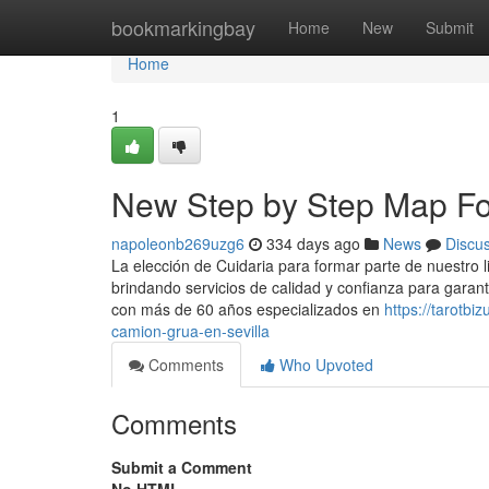
Home
bookmarkingbay
Home
New
Submit
Home
1
New Step by Step Map For
napoleonb269uzg6
334 days ago
News
Discu
La elección de Cuidaria para formar parte de nuestro 
brindando servicios de calidad y confianza para gara
con más de 60 años especializados en
https://tarotb
camion-grua-en-sevilla
Comments
Who Upvoted
Comments
Submit a Comment