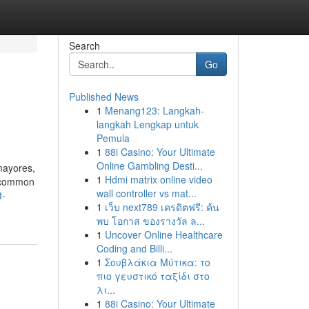
Search
Go
Published News
1
Menang123: Langkah-
langkah Lengkap untuk
Pemula
1
88i Casino: Your Ultimate
Online Gambling Desti...
mayores,
1
Hdmi matrix online video
a common
wall controller vs mat...
t-
1
เว็บ next789 เครดิตฟรี: ค้น
พบ โอกาส ของรางวัล ล...
1
Uncover Online Healthcare
Coding and Billi...
1
Σουβλάκια Μύτικα: το
πιο γευστικό ταξίδι στο
λι...
1
88i Casino: Your Ultimate