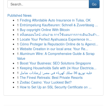
Go
Published News
1
Finding Affordable Auto Insurance in Tulsa, OK
1
Entrümpelung Kaufbeuren: Schnell & Zuverlässig ...
1
Buy copyright Online With Bitcoin
1
สล็อตออนไลน์ เล่นง่าย การใช้แผนการการเดินเงินสำ...
1
Locate Your Perfect Ayahuasca Experience in...
1
Cómo Proteger la Reputación Online de tu Agenci...
1
Website Creation in our local area: Your Re...
1
Aluminum Wire: A Comprehensive Guide & Scrap
Value
1
Boost Your Business: SEO Solutions Singapore
1
Keeping Households Safe with 24 Hour Electricia...
1
علبة توزيع 36 سلك كهرباء في مصر: إرشادات شامل
1
The Finest Retreats: Best Private Resorts
1
Zodiac Casino: Your Luckiest Bet?
1
How to Set Up an SSL Security Certificate on ...