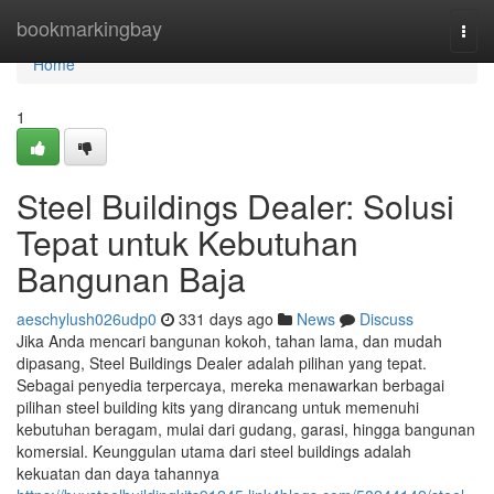
Home
bookmarkingbay
Togg
navi
Home
1
Steel Buildings Dealer: Solusi
Tepat untuk Kebutuhan
Bangunan Baja
aeschylush026udp0
331 days ago
News
Discuss
Jika Anda mencari bangunan kokoh, tahan lama, dan mudah
dipasang, Steel Buildings Dealer adalah pilihan yang tepat.
Sebagai penyedia terpercaya, mereka menawarkan berbagai
pilihan steel building kits yang dirancang untuk memenuhi
kebutuhan beragam, mulai dari gudang, garasi, hingga bangunan
komersial. Keunggulan utama dari steel buildings adalah
kekuatan dan daya tahannya