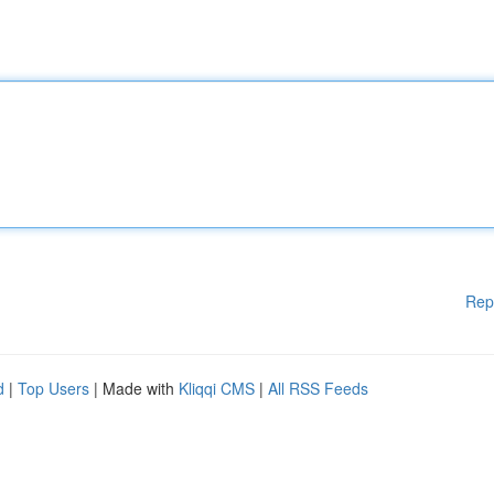
Rep
d
|
Top Users
| Made with
Kliqqi CMS
|
All RSS Feeds