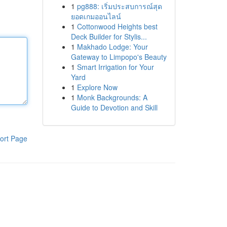
1
pg888: เริ่มประสบการณ์สุด
ยอดเกมออนไลน์
1
Cottonwood Heights best
Deck Builder for Stylis...
1
Makhado Lodge: Your
Gateway to Limpopo's Beauty
1
Smart Irrigation for Your
Yard
1
Explore Now
1
Monk Backgrounds: A
Guide to Devotion and Skill
ort Page