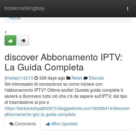
Home
bookmarkingbay
Togg
navi
Home
1
discover Abbonamento IPTV:
La Guida Completa
jimataq112213
328 days ago
News
Discuss
Sei interessato di conoscenze su come iniziare con
l'abbonamento IPTV? Ottima scelta! Questa guida completa ti
aiuterà a illuminare tutto ciò che c'è da sapere sull'IPTV, dal tipo
di trasmissione ai pro e
https://barbaradvpq832973.bloggadores.com/36385414/discover-
abbonamento-iptv-la-guida-completa
Comments
Who Upvoted