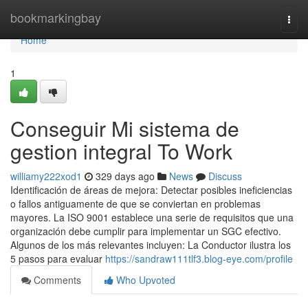
Home
bookmarkingbay
Togg
navi
Home
1
Conseguir Mi sistema de
gestion integral To Work
williamy222xod1
329 days ago
News
Discuss
Identificación de áreas de mejora: Detectar posibles ineficiencias
o fallos antiguamente de que se conviertan en problemas
mayores. La ISO 9001 establece una serie de requisitos que una
organización debe cumplir para implementar un SGC efectivo.
Algunos de los más relevantes incluyen: La Conductor ilustra los
5 pasos para evaluar
https://sandraw111tlf3.blog-eye.com/profile
Comments
Who Upvoted