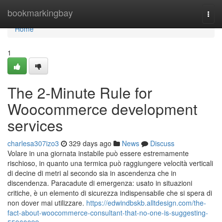
Home
bookmarkingbay
Togg
navi
Home
1
The 2-Minute Rule for
Woocommerce development
services
charlesa307izo3
329 days ago
News
Discuss
Volare in una giornata instabile può essere estremamente
rischioso, in quanto una termica può raggiungere velocità verticali
di decine di metri al secondo sia in ascendenza che in
discendenza. Paracadute di emergenza: usato in situazioni
critiche, è un elemento di sicurezza indispensabile che si spera di
non dover mai utilizzare.
https://edwindbskb.alltdesign.com/the-
fact-about-woocommerce-consultant-that-no-one-is-suggesting-