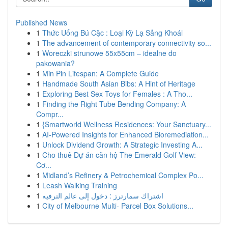
Published News
1
Thức Uống Bú Cặc : Loại Kỳ Lạ Sảng Khoái
1
The advancement of contemporary connectivity so...
1
Woreczki strunowe 55x55cm – idealne do
pakowania?
1
Min Pin Lifespan: A Complete Guide
1
Handmade South Asian Bibs: A Hint of Heritage
1
Exploring Best Sex Toys for Females : A Tho...
1
Finding the Right Tube Bending Company: A
Compr...
1
{Smartworld Wellness Residences: Your Sanctuary...
1
AI-Powered Insights for Enhanced Bioremediation...
1
Unlock Dividend Growth: A Strategic Investing A...
1
Cho thuê Dự án căn hộ The Emerald Golf View:
Cơ...
1
Midland’s Refinery & Petrochemical Complex Po...
1
Leash Walking Training
1
اشتراك سمارترز : دخول إلى عالم الترفيه
1
City of Melbourne Multi- Parcel Box Solutions...