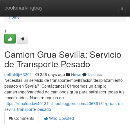
Home
bookmarkingbay
Togg
navi
Home
1
Camion Grua Sevilla: Servicio
de Transporte Pesado
delilahlijr632011
326 days ago
News
Discuss
Necesitas un servicio de transporte/movilización/desplazamiento
pesado en Sevilla? ¡Contáctanos! Ofrecemos un amplio
gama/rango/variedad de camiones grúa para satisfacer todas tus
necesidades. Nuestro equipo de
https://ronaldpdxv401311.theobloggers.com/43636131/gruas-en-
sevilla-transporte-pesado
Comments
Who Upvoted