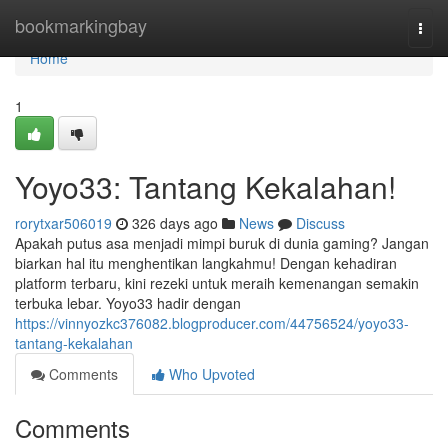
Home
bookmarkingbay
Togg
navi
Home
1
Yoyo33: Tantang Kekalahan!
rorytxar506019
326 days ago
News
Discuss
Apakah putus asa menjadi mimpi buruk di dunia gaming? Jangan
biarkan hal itu menghentikan langkahmu! Dengan kehadiran
platform terbaru, kini rezeki untuk meraih kemenangan semakin
terbuka lebar. Yoyo33 hadir dengan
https://vinnyozkc376082.blogproducer.com/44756524/yoyo33-
tantang-kekalahan
Comments
Who Upvoted
Comments