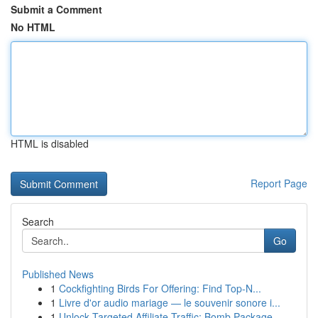
Submit a Comment
No HTML
HTML is disabled
Report Page
Search
Go
Published News
1
Cockfighting Birds For Offering: Find Top-N...
1
Livre d'or audio mariage — le souvenir sonore i...
1
Unlock Targeted Affiliate Traffic: Bomb Package...