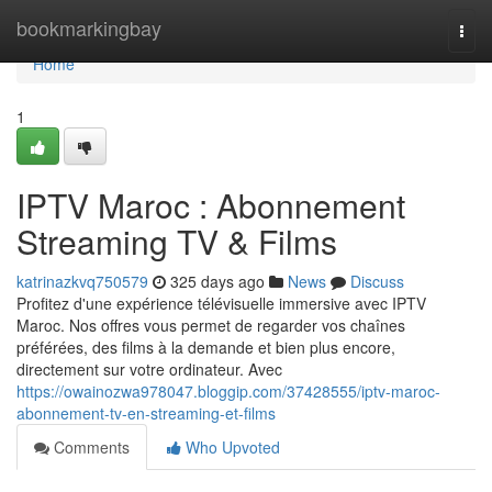
Home
bookmarkingbay
Togg
navi
Home
1
IPTV Maroc : Abonnement
Streaming TV & Films
katrinazkvq750579
325 days ago
News
Discuss
Profitez d'une expérience télévisuelle immersive avec IPTV
Maroc. Nos offres vous permet de regarder vos chaînes
préférées, des films à la demande et bien plus encore,
directement sur votre ordinateur. Avec
https://owainozwa978047.bloggip.com/37428555/iptv-maroc-
abonnement-tv-en-streaming-et-films
Comments
Who Upvoted