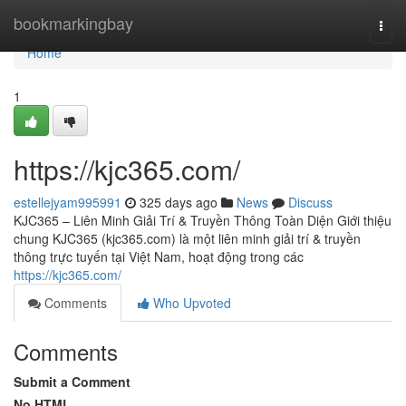
Home
bookmarkingbay
Togg
navi
Home
1
https://kjc365.com/
estellejyam995991
325 days ago
News
Discuss
KJC365 – Liên Minh Giải Trí & Truyền Thông Toàn Diện Giới thiệu
chung KJC365 (kjc365.com) là một liên minh giải trí & truyền
thông trực tuyến tại Việt Nam, hoạt động trong các
https://kjc365.com/
Comments
Who Upvoted
Comments
Submit a Comment
No HTML