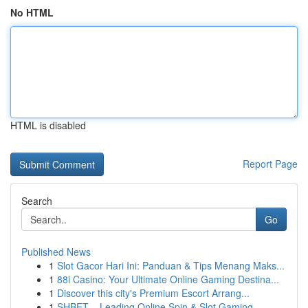
No HTML
HTML is disabled
Report Page
Search
Go
Published News
1
Slot Gacor Hari Ini: Panduan & Tips Menang Maks...
1
88i Casino: Your Ultimate Online Gaming Destina...
1
Discover this city's Premium Escort Arrang...
1
SHBET – Leading Online Spin & Slot Gaming