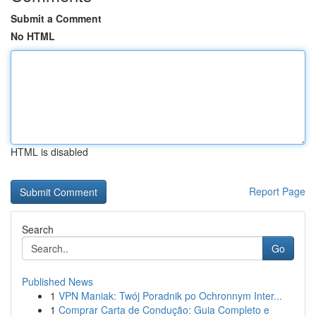
Submit a Comment
No HTML
HTML is disabled
Report Page
Search
Go
Published News
1
VPN Maniak: Twój Poradnik po Ochronnym Inter...
1
Comprar Carta de Condução: Guia Completo e