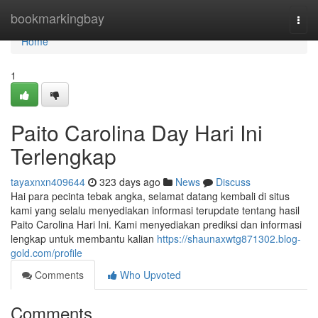
Home
bookmarkingbay
Togg
navi
Home
1
Paito Carolina Day Hari Ini
Terlengkap
tayaxnxn409644
323 days ago
News
Discuss
Hai para pecinta tebak angka, selamat datang kembali di situs
kami yang selalu menyediakan informasi terupdate tentang hasil
Paito Carolina Hari Ini. Kami menyediakan prediksi dan informasi
lengkap untuk membantu kalian
https://shaunaxwtg871302.blog-
gold.com/profile
Comments
Who Upvoted
Comments