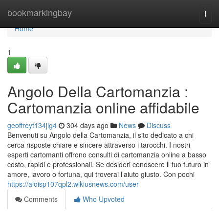
Home
bookmarkingbay
Togg
navi
Home
1
Angolo Della Cartomanzia :
Cartomanzia online affidabile
geoffreyt134jig4
304 days ago
News
Discuss
Benvenuti su Angolo della Cartomanzia, il sito dedicato a chi
cerca risposte chiare e sincere attraverso i tarocchi. I nostri
esperti cartomanti offrono consulti di cartomanzia online a basso
costo, rapidi e professionali. Se desideri conoscere il tuo futuro in
amore, lavoro o fortuna, qui troverai l’aiuto giusto. Con pochi
https://aloisp107qpl2.wikiusnews.com/user
Comments
Who Upvoted