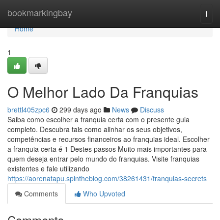
Home
bookmarkingbay
Togg
navi
Home
1
O Melhor Lado Da Franquias
brettl405zpc6
299 days ago
News
Discuss
Saiba como escolher a franquia certa com o presente guia
completo. Descubra tais como alinhar os seus objetivos,
competências e recursos financeiros ao franquias ideal. Escolher
a franquia certa é 1 Destes passos Muito mais importantes para
quem deseja entrar pelo mundo do franquias. Visite franquias
existentes e fale utilizando
https://aorenatapu.spintheblog.com/38261431/franquias-secrets
Comments
Who Upvoted
Comments