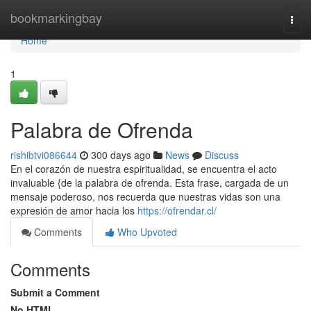
Home
bookmarkingbay
Togg
navi
Home
1
Palabra de Ofrenda
rishibtvi086644
300 days ago
News
Discuss
En el corazón de nuestra espiritualidad, se encuentra el acto
invaluable {de la palabra de ofrenda. Esta frase, cargada de un
mensaje poderoso, nos recuerda que nuestras vidas son una
expresión de amor hacia los
https://ofrendar.cl/
Comments
Who Upvoted
Comments
Submit a Comment
No HTML