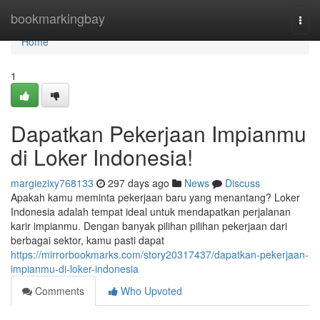
Home
bookmarkingbay
Togg
navi
Home
1
Dapatkan Pekerjaan Impianmu
di Loker Indonesia!
margiezixy768133
297 days ago
News
Discuss
Apakah kamu meminta pekerjaan baru yang menantang? Loker
Indonesia adalah tempat ideal untuk mendapatkan perjalanan
karir impianmu. Dengan banyak pilihan pilihan pekerjaan dari
berbagai sektor, kamu pasti dapat
https://mirrorbookmarks.com/story20317437/dapatkan-pekerjaan-
impianmu-di-loker-indonesia
Comments
Who Upvoted