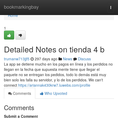
Home
bookmarkingbay
Togg
navi
Home
1
Detailed Notes on tienda 4 b
trumanw713jjf5
297 days ago
News
Discuss
La app se detiene mucho en los pagos en línea y los perdidos no
llegan en la fecha que supuesta mente tiene que llegar el
paquete no se entregan los pedidos, todo lo demás está muy
bien solo les falla su servidor, y lo de los perdidos. We can't
connect
https://ariannak430krw7.luwebs.com/profile
Comments
Who Upvoted
Comments
Submit a Comment