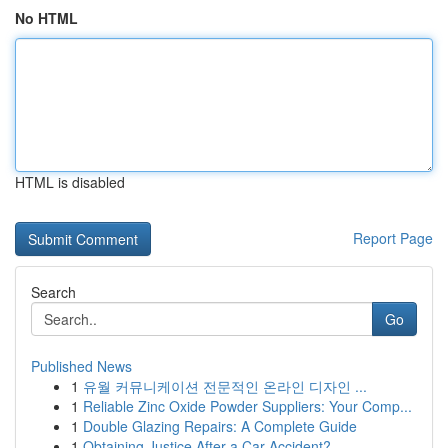
No HTML
HTML is disabled
Report Page
Search
Go
Published News
1
유월 커뮤니케이션 전문적인 온라인 디자인 ...
1
Reliable Zinc Oxide Powder Suppliers: Your Comp...
1
Double Glazing Repairs: A Complete Guide
1
Obtaining Justice After a Car Accident?