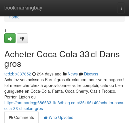
Home
bookmarkingbay
Togg
navi
Home
1
Acheter Coca Cola 33 cl Dans
gros
tedzbix337852
294 days ago
News
Discuss
Achetez vos boissons Parmi gros directement pour votre négoce !
toi-même cherchez à approvisionner votre comptoir, café ou bien
guinguette en Coca-Cola, Fanta, Coca Cherry, Oasis Tropico,
Perrier, Lipton ou
https://ammartcgg686633.life3dblog.com/36196149/acheter-coca-
cola-33-cl-selon-gros
Comments
Who Upvoted