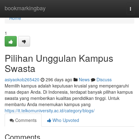
Home
bookmarkingbay
Togg
navi
Home
1
Pilihan Unggulan Kampus
Swasta
asiyaokob265420
296 days ago
News
Discuss
Memilih kampus adalah keputusan krusial yang mempengaruhi
masa depan Anda. Di Indonesia, terdapat banyak pilihan kampus
swasta yang memberikan kualitas pendidikan tinggi. Untuk
membantu Anda menemukan kampus yang
https://it.telkomuniversity.ac.id/category/blogs/
Comments
Who Upvoted
Comments