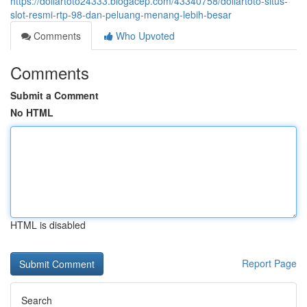
https://dollartoto24333.blogacep.com/43340758/dollartoto-situs-
slot-resmi-rtp-98-dan-peluang-menang-lebih-besar
Comments
Who Upvoted
Comments
Submit a Comment
No HTML
HTML is disabled
Report Page
Search