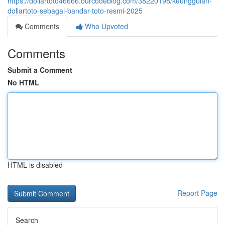
https://dollartoto46666.ourcodeblog.com/38220198/keunggulan-
dollartoto-sebagai-bandar-toto-resmi-2025
Comments
Who Upvoted
Comments
Submit a Comment
No HTML
HTML is disabled
Report Page
Search