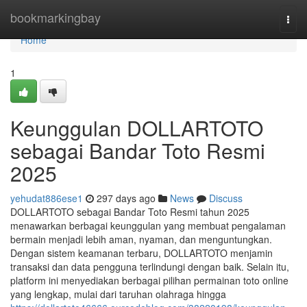
Home
bookmarkingbay
Togg
navi
Home
1
Keunggulan DOLLARTOTO
sebagai Bandar Toto Resmi
2025
yehudat886ese1
297 days ago
News
Discuss
DOLLARTOTO sebagai Bandar Toto Resmi tahun 2025
menawarkan berbagai keunggulan yang membuat pengalaman
bermain menjadi lebih aman, nyaman, dan menguntungkan.
Dengan sistem keamanan terbaru, DOLLARTOTO menjamin
transaksi dan data pengguna terlindungi dengan baik. Selain itu,
platform ini menyediakan berbagai pilihan permainan toto online
yang lengkap, mulai dari taruhan olahraga hingga