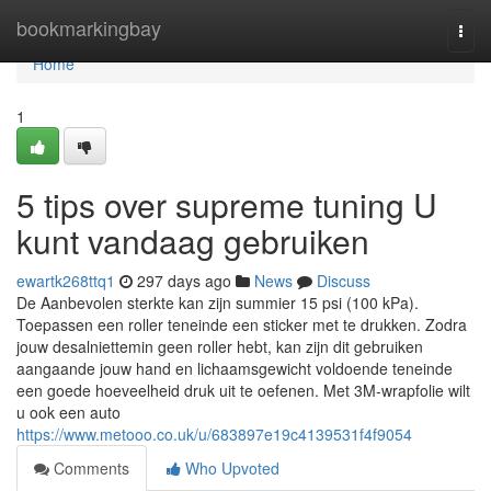
Home
bookmarkingbay
Togg
navi
Home
1
5 tips over supreme tuning U
kunt vandaag gebruiken
ewartk268ttq1
297 days ago
News
Discuss
De Aanbevolen sterkte kan zijn summier 15 psi (100 kPa).
Toepassen een roller teneinde een sticker met te drukken. Zodra
jouw desalniettemin geen roller hebt, kan zijn dit gebruiken
aangaande jouw hand en lichaamsgewicht voldoende teneinde
een goede hoeveelheid druk uit te oefenen. Met 3M-wrapfolie wilt
u ook een auto
https://www.metooo.co.uk/u/683897e19c4139531f4f9054
Comments
Who Upvoted