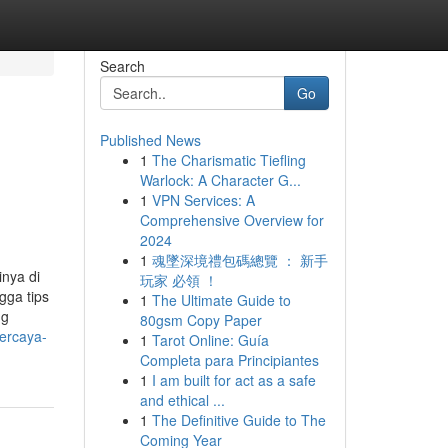
Search
Go
Published News
1
The Charismatic Tiefling
Warlock: A Character G...
1
VPN Services: A
Comprehensive Overview for
2024
1
魂墜深境禮包碼總覽 ： 新手
nya di
玩家 必領 ！
gga tips
1
The Ultimate Guide to
ng
80gsm Copy Paper
percaya-
1
Tarot Online: Guía
Completa para Principiantes
1
I am built for act as a safe
and ethical ...
1
The Definitive Guide to The
Coming Year