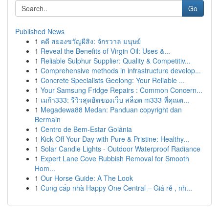
Go
Published News
1
คดี สยองขวัญผีสิง: จักรวาล มนุษย์
1
Reveal the Benefits of Virgin Oil: Uses &...
1
Reliable Sulphur Supplier: Quality & Competitiv...
1
Comprehensive methods in infrastructure develop...
1
Concrete Specialists Geelong: Your Reliable ...
1
Your Samsung Fridge Repairs : Common Concern...
1
เมก้า333: รีวิวสุดฮิตของเว็บ สล็อต m333 ที่คุณต...
1
Megadewa88 Medan: Panduan copyright dan
Bermain
1
Centro de Bem-Estar Goiânia
1
Kick Off Your Day with Pure & Pristine: Healthy...
1
Solar Candle Lights - Outdoor Waterproof Radiance
1
Expert Lane Cove Rubbish Removal for Smooth
Hom...
1
Our Horse Guide: A The Look
1
Cung cấp nhà Happy One Central – Giá rẻ , nh...