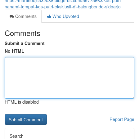
https://martinobjs532088.blogerus.com/59775663/kos-putri-
nanami-tempat-kos-putri-eksklusif-di-balongbendo-sidoarjo
Comments
Who Upvoted
Comments
Submit a Comment
No HTML
HTML is disabled
Report Page
Search