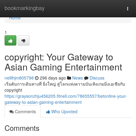
Home
bookmarkingbay
Togg
navi
Home
1
copyright: Your Gateway to
Asian Gaming Entertainment
nellihjm805798
296 days ago
News
Discuss
เริ่มต้นการเดินทางที่ ยิ่งใหญ่ สู่โลกแห่งความบันเทิงเกมมิ่งเอเชียกับ
copyright
https://graysonzhju456205.fitnell.com/78655557/betonline-your-
gateway-to-asian-gaming-entertainment
Comments
Who Upvoted
Comments