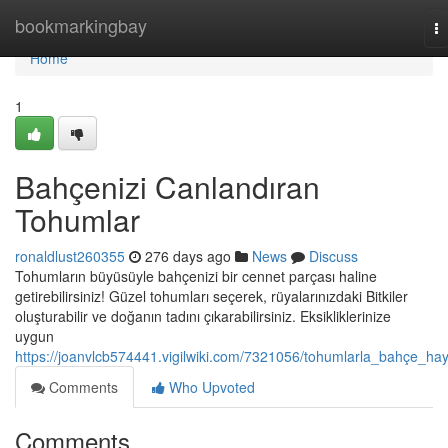
Home
bookmarkingbay
T
na
Home
1
Bahçenizi Canlandıran
Tohumlar
ronaldlust260355
276 days ago
News
Discuss
Tohumların büyüsüyle bahçenizi bir cennet parçası haline
getirebilirsiniz! Güzel tohumları seçerek, rüyalarınızdaki Bitkiler
oluşturabilir ve doğanın tadını çıkarabilirsiniz. Eksikliklerinize
uygun
https://joanvlcb574441.vigilwiki.com/7321056/tohumlarla_bahçe_hay
Comments
Who Upvoted
Comments