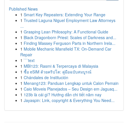
Published News
1
Smart Key Repeaters: Extending Your Range
1
Trusted Laguna Niguel Employment Law Attorneys
...
1
Grasping Lean Philosophy: A Functional Guide
1
Black Dragonborn Priest: Scales of Darkness and...
1
Finding Massey Ferguson Parts in Northern Irela...
1
Mobile Mechanic Mansfield TX: On-Demand Car
Repair
1
```text
1
MBI123: Rasmi & Terpercaya di Malaysia
1
ซื้อ eSIM ด้วยคริปโต: คู่มือฉบับสมบูรณ์
1
Chándales de Institución
1
Menang123: Panduan Lengkap untuk Calon Pemain
1
Caio Moveis Planejados – Seu Design em Jaguaq...
1
123b là cái gì? Hướng dẫn chi tiết năm nay
1
Jayaspin: Link, copyright & Everything You Need...