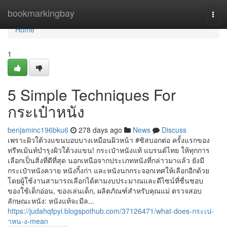
Home
bookmarkingbay
Togg
navi
Home
1
5 Simple Techniques For
กระเป๋าหนัง
benjaminc196bku6
278 days ago
News
Discuss
เพราะผิวใต้วงแขนบอบบางเหมือนผิวหน้า #ซิสบอกต่อ ครั้งแรกของ
ทรีทเม้นท์บำรุงผิวใต้วงแขน! กระเป๋าหนังแท้ แบรนด์ไทย ให้ทุกการ
เลือกเป็นสิ่งที่ดีที่สุด นอกเหนือจากประเภทหนังที่กล่าวมาแล้ว ยังมี
กระเป๋าหนังควาย หนังกิ้งก่า และหนังนกกระจอกเทศให้เลือกอีกด้วย
โดยผู้ใช้งานสามารถเลือกได้ตามงบประมาณและดีไซน์ที่ชื่นชอบ
ของใช้เด็กอ่อน, ของเล่นเด็ก, ผลิตภัณฑ์สำหรับคุณแม่ ตรวจสอบ
ลักษณะหนัง: หนังแท้จะมีล...
https://judahqfpyi.blogspothub.com/37126471/what-does-กระเป-
าหน-ง-mean