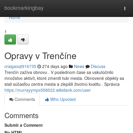
Home
bookmarkingbay
Togg
navi
Home
1
Opravy v Trenčíne
craigaoqt916735
274 days ago
News
Discuss
Trenčín zažíva obnovu . V poslednom čase sa uskutočnilo
množstvo aktivít, ktoré zmenili tvár mesta. Obnovené objekty sa
stali súčasťou centra mesta a zlepšili životnú kvalitu . Správca
https://murrayympx558522.wikidank.com/user
Comments
Who Upvoted
Comments
Submit a Comment
No HTML