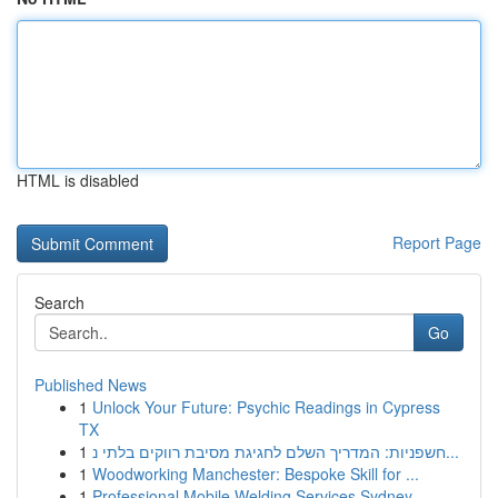
HTML is disabled
Report Page
Search
Go
Published News
1
Unlock Your Future: Psychic Readings in Cypress
TX
1
חשפניות: המדריך השלם לחגיגת מסיבת רווקים בלתי נ...
1
Woodworking Manchester: Bespoke Skill for ...
1
Professional Mobile Welding Services Sydney