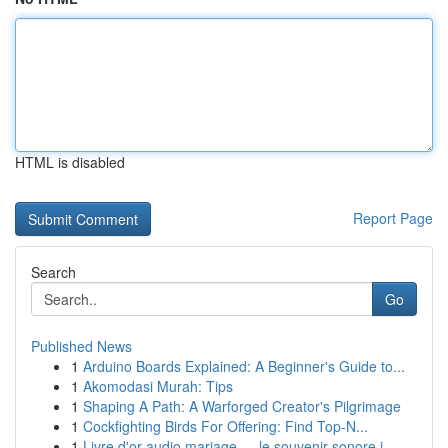
HTML is disabled
Report Page
Search
Go
Published News
1
Arduino Boards Explained: A Beginner's Guide to...
1
Akomodasi Murah: Tips
1
Shaping A Path: A Warforged Creator's Pilgrimage
1
Cockfighting Birds For Offering: Find Top-N...
1
Livre d'or audio mariage — le souvenir sonore i...