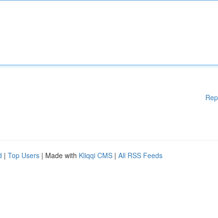
Rep
d
|
Top Users
| Made with
Kliqqi CMS
|
All RSS Feeds