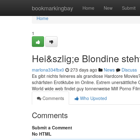
Home
bookmarkingbay
Home
New
Submit
Home
1
Hei&szlig;e Blondine ste
marlona334fbx0
273 days ago
News
Discuss
Es gibt nichts feineres als grandiose Hardcore Movies? 
schärfsten Erotiktube im Online. Extrem unersättlich
World wide web findet guy tonnenweise Milf Porno Fil
Comments
Who Upvoted
Comments
Submit a Comment
No HTML