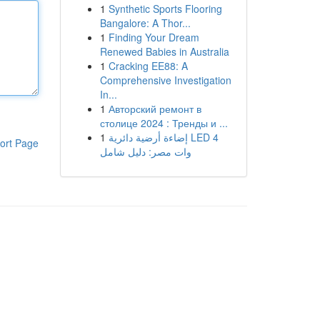
1
Synthetic Sports Flooring
Bangalore: A Thor...
1
Finding Your Dream
Renewed Babies in Australia
1
Cracking EE88: A
Comprehensive Investigation
In...
1
Авторский ремонт в
столице 2024 : Тренды и ...
1
إضاءة أرضية دائرية LED 4
ort Page
وات مصر: دليل شامل