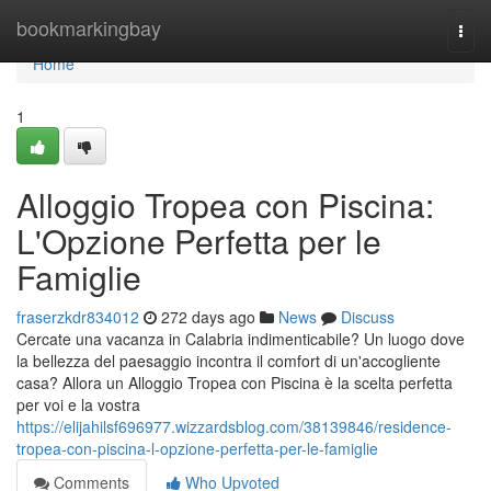
Home
bookmarkingbay
Togg
navi
Home
1
Alloggio Tropea con Piscina:
L'Opzione Perfetta per le
Famiglie
fraserzkdr834012
272 days ago
News
Discuss
Cercate una vacanza in Calabria indimenticabile? Un luogo dove
la bellezza del paesaggio incontra il comfort di un'accogliente
casa? Allora un Alloggio Tropea con Piscina è la scelta perfetta
per voi e la vostra
https://elijahilsf696977.wizzardsblog.com/38139846/residence-
tropea-con-piscina-l-opzione-perfetta-per-le-famiglie
Comments
Who Upvoted