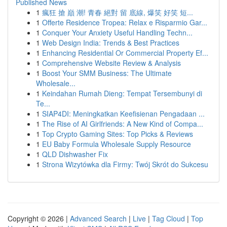
Published News
1
瘋狂 搶 巔 潮! 青春 絕對 留 底線, 爆笑 好笑 短...
1
Offerte Residence Tropea: Relax e Risparmio Gar...
1
Conquer Your Anxiety Useful Handling Techn...
1
Web Design India: Trends & Best Practices
1
Enhancing Residential Or Commercial Property Ef...
1
Comprehensive Website Review & Analysis
1
Boost Your SMM Business: The Ultimate
Wholesale...
1
Keindahan Rumah Dieng: Tempat Tersembunyi di
Te...
1
SIAP4DI: Meningkatkan Keefisienan Pengadaan ...
1
The Rise of AI Girlfriends: A New Kind of Compa...
1
Top Crypto Gaming Sites: Top Picks & Reviews
1
EU Baby Formula Wholesale Supply Resource
1
QLD Dishwasher Fix
1
Strona Wizytówka dla Firmy: Twój Skrót do Sukcesu
Copyright © 2026 |
Advanced Search
|
Live
|
Tag Cloud
|
Top