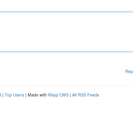
Rep
d
|
Top Users
| Made with
Kliqqi CMS
|
All RSS Feeds