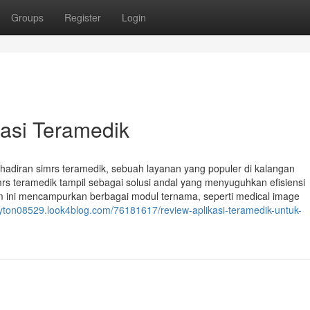
Groups
Register
Login
kasi Teramedik
hadiran simrs teramedik, sebuah layanan yang populer di kalangan
mrs teramedik tampil sebagai solusi andal yang menyuguhkan efisiensi
 ini mencampurkan berbagai modul ternama, seperti medical image
layton08529.look4blog.com/76181617/review-aplikasi-teramedik-untuk-