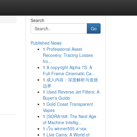
Search
Go
Published News
1
Professional Asset
Recovery: Tracing Losses
fro...
1
A copyright Alpha 7S: A
Full-Frame Cinematic Ca...
1
成人内容：深度解析与道德
边界
1
Used Reverse Jet Filters: A
Buyer's Guide
1
Gold Coast Transparent
Vapes
1
{SORA168: The Next Age
of Machine Intellig...
1
เว็บ winner555 ล่าสุด
1
Live Cams: A World of