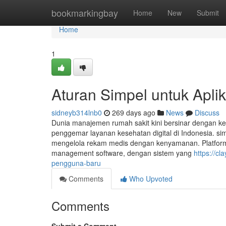
Home
bookmarkingbay
Home
New
Submit
Home
1
Aturan Simpel untuk Apli
sidneyb314lnb0
269 days ago
News
Discuss
Dunia manajemen rumah sakit kini bersinar dengan ke
penggemar layanan kesehatan digital di Indonesia. si
mengelola rekam medis dengan kenyamanan. Platform
management software, dengan sistem yang
https://c
pengguna-baru
Comments
Who Upvoted
Comments