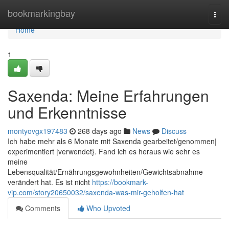
Home
bookmarkingbay
Togg
navi
Home
1
Saxenda: Meine Erfahrungen
und Erkenntnisse
montyovgx197483
268 days ago
News
Discuss
Ich habe mehr als 6 Monate mit Saxenda gearbeitet/genommen|
experimentiert |verwendet}. Fand ich es heraus wie sehr es
meine
Lebensqualität/Ernährungsgewohnheiten/Gewichtsabnahme
verändert hat. Es ist nicht
https://bookmark-
vip.com/story20650032/saxenda-was-mir-geholfen-hat
Comments
Who Upvoted