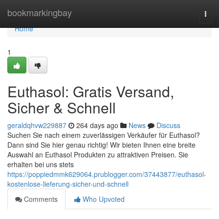
Home
bookmarkingbay
Togg
navi
Home
1
Euthasol: Gratis Versand,
Sicher & Schnell
geraldqhvw229887
264 days ago
News
Discuss
Suchen Sie nach einem zuverlässigen Verkäufer für Euthasol?
Dann sind Sie hier genau richtig! Wir bieten Ihnen eine breite
Auswahl an Euthasol Produkten zu attraktiven Preisen. Sie
erhalten bei uns stets
https://poppiedmmk629064.prublogger.com/37443877/euthasol-
kostenlose-lieferung-sicher-und-schnell
Comments
Who Upvoted