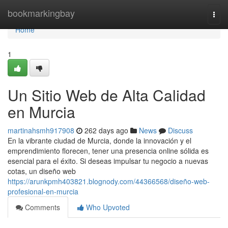
Home
bookmarkingbay
Togg
navi
Home
1
Un Sitio Web de Alta Calidad
en Murcia
martinahsmh917908
262 days ago
News
Discuss
En la vibrante ciudad de Murcia, donde la innovación y el
emprendimiento florecen, tener una presencia online sólida es
esencial para el éxito. Si deseas impulsar tu negocio a nuevas
cotas, un diseño web
https://arunkpmh403821.blognody.com/44366568/diseño-web-
profesional-en-murcia
Comments
Who Upvoted