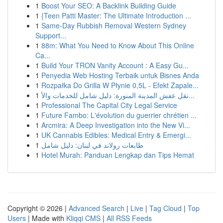
1
Boost Your SEO: A Backlink Building Guide
1
{Teen Patti Master: The Ultimate Introduction ...
1
Same-Day Rubbish Removal Western Sydney
Support...
1
88m: What You Need to Know About This Online
Ca...
1
Build Your TRON Vanity Account : A Easy Gu...
1
Penyedia Web Hosting Terbaik untuk Bisnes Anda
1
Rozpałka Do Grilla W Płynie 0,5L - Efekt Zapale...
1
نقل عفش المدينة المنورة: دليل شامل للخدمات والأ...
1
Professional The Capital City Legal Service
1
Future Fambo: L'évolution du guerrier chrétien ...
1
Arcmira: A Deep Investigation into the New Vi...
1
UK Cannabis Edibles: Medical Entry & Emergi...
1
طابعات رولاند في لبنان: دليل شامل
1
Hotel Murah: Panduan Lengkap dan Tips Hemat
Copyright © 2026 |
Advanced Search
|
Live
|
Tag Cloud
|
Top
Users
| Made with
Kliqqi CMS
|
All RSS Feeds