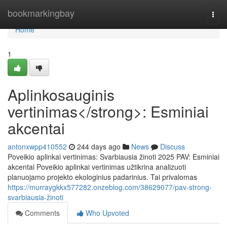
Home
bookmarkingbay
Togg
navi
Home
1
Aplinkosauginis
vertinimas</strong>: Esminiai
akcentai
antonxwpp410552
244 days ago
News
Discuss
Poveikio aplinkai vertinimas: Svarbiausia žinoti 2025 PAV: Esminiai
akcentai Poveikio aplinkai vertinimas užtikrina analizuoti
planuojamo projekto ekologinius padarinius. Tai privalomas
https://murraygkkx577282.onzeblog.com/38629077/pav-strong-
svarbiausia-žinoti
Comments
Who Upvoted